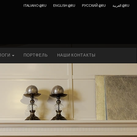
ITALIANO @RU
ENGLISH @RU
РУССКИЙ @RU
العربية @RU
ЛОГИ
ПОРТФЕЛЬ
НАШИ КОНТАКТЫ