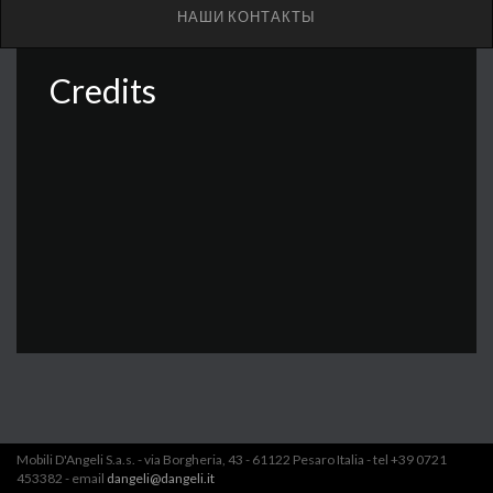
НАШИ КОНТАКТЫ
Credits
Mobili D'Angeli S.a.s. - via Borgheria, 43 - 61122 Pesaro Italia - tel +39 0721
453382 - email
dangeli@dangeli.it