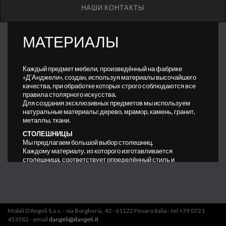
НАШИ КОНТАКТЫ
МАТЕРИАЛЫ
Каждый предмет мебели, произведённый на фабрике
«Д’Анджели», создан, используя материалы высочайшего
качества, при обработке которых строго соблюдаются все
правила столярного искусства.
Для создания эксклюзивных предметов мы используем
натуральные материалы: дерево, мрамор, камень, гранит,
металлы, ткани.
СТОЛЕШНИЦЫ
Мы предлагаем большой выбор столешниц.
Каждому материалу, из которого изготавливается
столешница, соответствует определённый стиль и
технические характеристики.
• Столешница из мрамора и из гранита
Мрамор — это необычайно красивый натуральный камень.
Он поддаётся любой обработке и будет гармонично
сочетаться с любой обстановкой. Мы можем предоставить
Mobili D'Angeli S.a.s. - via Borgheria, 43 - 61122 Pesaro Italia - tel +39 0721
вам мраморные столешницы и настенные панели с
453382 - email
dangeli@dangeli.it
«колотой» фактурой.