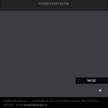
НАШИ КОНТАКТЫ
MUSE
Mobili D'Angeli S.a.s. - via Borgheria, 43 - 61122 Pesaro Italia - tel +39 0721
453382 - email
dangeli@dangeli.it