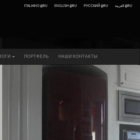
ITALIANO @RU
ENGLISH @RU
РУССКИЙ @RU
العربية @RU
ЛОГИ
ПОРТФЕЛЬ
НАШИ КОНТАКТЫ